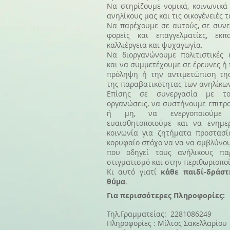
Να στηρίζουμε νομικά, κοινωνικά
ανηλίκους μας και τις οικογένειές τ
Να παρέχουμε σε αυτούς, σε συνε
φορείς και επαγγελματίες, εκπα
καλλιέργεια και ψυχαγωγία.
Να διοργανώνουμε πολιτιστικές ε
και να συμμετέχουμε σε έρευνες ή
πρόληψη ή την αντιμετώπιση τη
της παραβατικότητας των ανηλίκων
Επίσης σε συνεργασία με το
οργανώσεις, να συστήνουμε επιτρ
ή μη, να ενεργοποιούμε
ευαισθητοποιούμε και να ενημε
κοινωνία για ζητήματα προστασί
κορυφαίο στόχο να να να αμβλύνου
που οδηγεί τους ανήλικους πα
στιγματισμό και στην περιθωριοπο
Κι αυτό γιατί
κάθε παιδί-δράστη
θύμα
.
Για περισσότερες Πληροφορίες:
Τηλ.Γραμματείας: 2281086249
Πληροφορίες : Μίλτος Σακελλαρίου