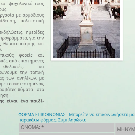
 και ψυχολογικά τους
ους.
ργασία με αρμόδιους
ίδευση, πολιτιστική
κδηλώσεις, ημερίδες
 προγράμματα, για την
ς θυματοποίησης και
.
πικούς φορείς και
οπές από επιστήμονες
 εθελοντές, να
ρώνουμε την τοπική
ας των ανηλίκων, με
με το «κατεστημένο»,
ραβάτες-θύματα στο
ίηση.
ς είναι ένα παιδί-
ΦΟΡΜΑ ΕΠΙΚΟΙΝΩΝΙΑΣ: Μπορείτε να επικοινωνήσετε μαζ
παρακάτω φόρμας. Συμπληρώστε :